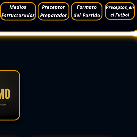
Medios
Preceptor
Formato
Preceptos_en
el Futbol
Estructurados
Preparador
del_Partido