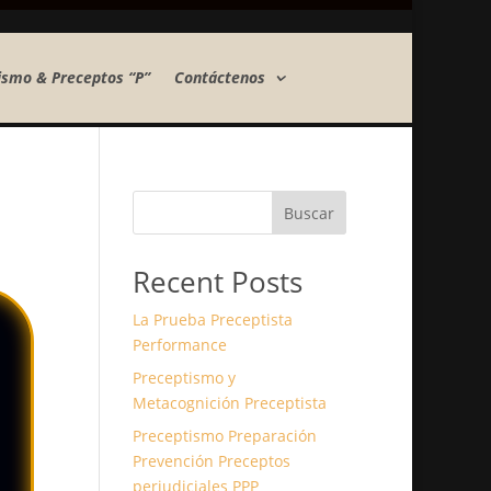
ismo & Preceptos “P”
Contáctenos
Buscar
Recent Posts
La Prueba Preceptista
Performance
Preceptismo y
Metacognición Preceptista
Preceptismo Preparación
Prevención Preceptos
perjudiciales PPP