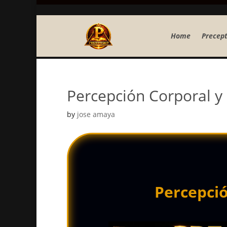
Home
Precept
Percepción Corporal y
by
jose amaya
Percepció