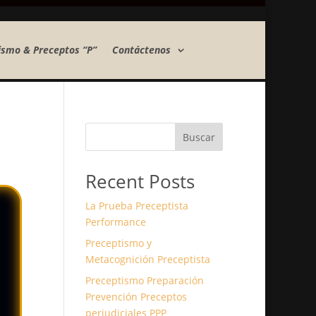
ismo & Preceptos “P”
Contáctenos
Buscar
Recent Posts
La Prueba Preceptista
Performance
Preceptismo y
Metacognición Preceptista
Preceptismo Preparación
Prevención Preceptos
perjudiciales PPP