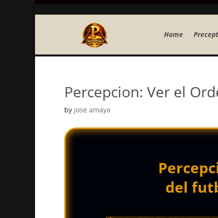
Home
Precept
Percepcion: Ver el Ord
by
jose amaya
Percepci
del fut