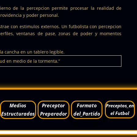
erno de la percepcion permite procesar la realidad de
providencia y poder personal.
strae con estimulos externos. Un futbolista con percepcion
 perfiles, ventanas de pase, zonas de poder y momentos
a cancha en un tablero legible.
tud en medio de la tormenta.”
Medios
Preceptor
Formato
Preceptos_en
el Futbol
Estructurados
Preparador
del_Partido