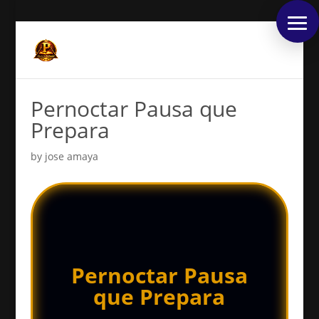
Pernoctar Pausa que
Prepara
by
jose amaya
Pernoctar Pausa
que Prepara