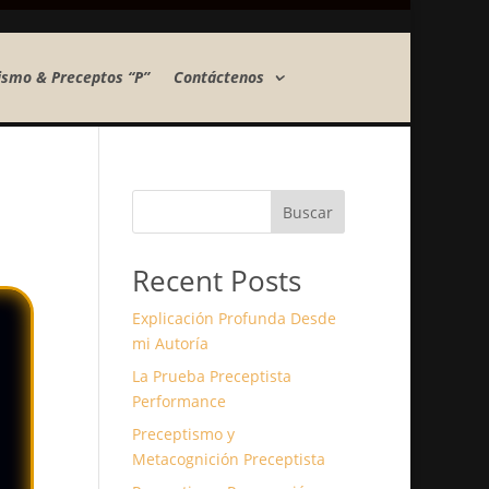
ismo & Preceptos “P”
Contáctenos
Buscar
Recent Posts
Explicación Profunda Desde
mi Autoría
La Prueba Preceptista
Performance
Preceptismo y
Metacognición Preceptista