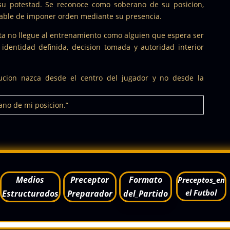
 su potestad. Se reconoce como soberano de su posicion,
able de imponer orden mediante su presencia.
sta no llegue al entrenamiento como alguien que espera ser
 identidad definida, decision tomada y autoridad interior
ucion nazca desde el centro del jugador y no desde la
ano de mi posicion.”
Medios
Preceptor
Formato
Preceptos_en
el Futbol
Estructurados
Preparador
del_Partido