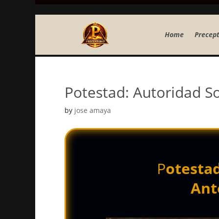
Home
Precept
Potestad: Autoridad So
by
jose amaya
P
otesta
Ant