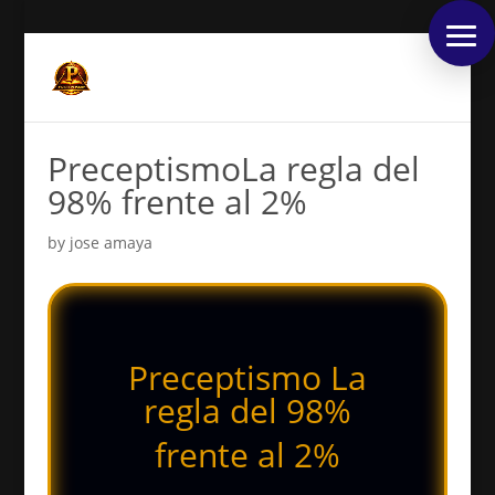
PreceptismoLa regla del
98% frente al 2%
by
jose amaya
Preceptismo La
regla del 98%
frente al 2%